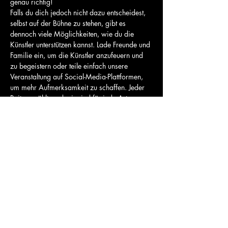
genau richtig!
Falls du dich jedoch nicht dazu entscheidest, 
selbst auf der Bühne zu stehen, gibt es 
dennoch viele Möglichkeiten, wie du die 
Künstler unterstützen kannst. Lade Freunde und 
Familie ein, um die Künstler anzufeuern und 
zu begeistern oder teile einfach unsere 
Veranstaltung auf Social-Media-Plattformen, 
um mehr Aufmerksamkeit zu schaffen. Jeder 
Beitrag zählt, und wir sind für jede Art von 
Unterstützung dankbar.
Wenn du jedoch dein Talent präsentieren 
möchtest, stehen wir dir gerne zur Seite. Wir 
unterstützen dich bei deinem Auftritt und 
stellen sicher, dass du die beste Erfahrung…
Mehr anzeigen