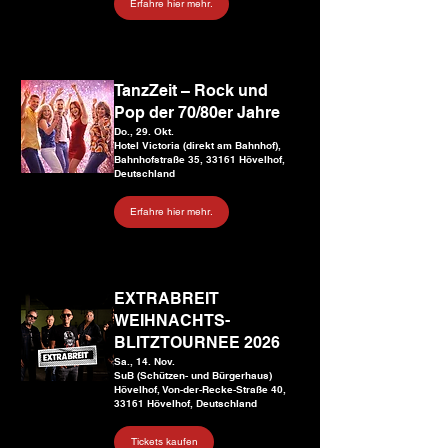
Erfahre hier mehr.
TanzZeit – Rock und
Pop der 70/80er Jahre
Do., 29. Okt.
Hotel Victoria (direkt am Bahnhof),
Bahnhofstraße 35, 33161 Hövelhof,
Deutschland
Erfahre hier mehr.
EXTRABREIT
WEIHNACHTS-
BLITZTOURNEE 2026
Sa., 14. Nov.
SuB (Schützen- und Bürgerhaus)
Hövelhof, Von-der-Recke-Straße 40,
33161 Hövelhof, Deutschland
Tickets kaufen