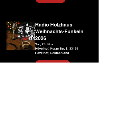
Radio Holzhaus
Weihnachts-Funkeln
2026
Sa., 28. Nov.
Hövelhof, Kurze Str. 3, 33161
Hövelhof, Deutschland
Erfahre hier mehr.
Rückblick
Radio Holzhaus
Events